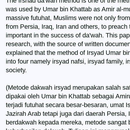
The Irshad da'wah method is one of the met
was used by Umar bin Khattab as Amir al-mu'
massive futuhat, Muslims were not only from
from Persia, Iraq, Iran and others, to preac
important in the success of da'wah. This pape
research, with the source of written documen
explained that the method of Irsyad Umar bi
into four namely irsyad nafsi, irsyad family, 
society.
(Metode dakwah irsyad merupakan salah sa
dipakai oleh Umar bin Khattab sebagai Ami
terjadi futuhat secara besar-besaran, umat 
Jazirah Arab tetapi juga dari daerah Persia, I
berdakwah kepada mereka, metode sangat b