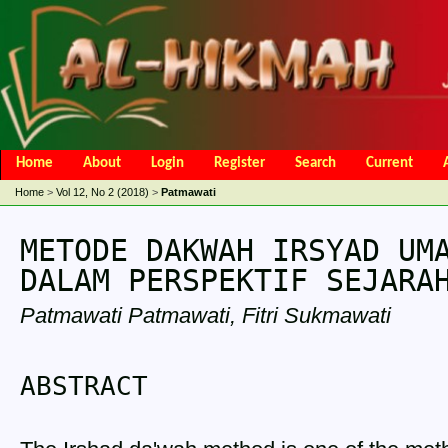
Home
About
Login
Register
Search
Current
Open Access Policy
Article Processing Charges
Online Submis
Home
>
Vol 12, No 2 (2018)
>
Patmawati
Editorial Team
METODE DAKWAH IRSYAD UM
DALAM PERSPEKTIF SEJARA
Patmawati Patmawati, Fitri Sukmawati
ABSTRACT