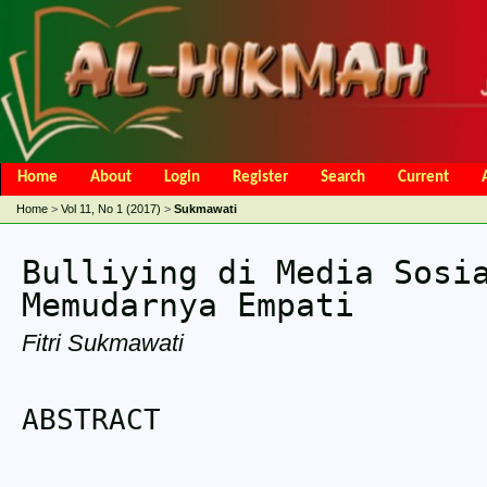
Home
About
Login
Register
Search
Current
Open Access Policy
Article Processing Charges
Online Submis
Home
>
Vol 11, No 1 (2017)
>
Sukmawati
Editorial Team
Bulliying di Media Sosi
Memudarnya Empati
Fitri Sukmawati
ABSTRACT