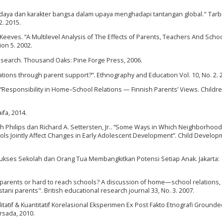
aya dan karakter bangsa dalam upaya menghadapi tantangan global." Tarbi
2. 2015.
. Keeves. “A Multilevel Analysis of The Effects of Parents, Teachers And Scho
on 5. 2002.
 Research. Thousand Oaks: Pine Forge Press, 2006.
tions through parent support?”. Ethnography and Education Vol. 10, No. 2. 
 “Responsibility in Home–School Relations — Finnish Parents’ Views. Childr
fa, 2014.
 Philips dan Richard A. Settersten, Jr.. “Some Ways in Which Neighborhood
ols Jointly Affect Changes in Early Adolescent Development”. Child Develo
Sukses Sekolah dan Orang Tua Membangkitkan Potensi Setiap Anak. Jakarta:
ch parents or hard to reach schools? A discussion of home—school relations,
tani parents". British educational research journal 33, No. 3. 2007.
tatif & Kuantitatif Korelasional Eksperimen Ex Post Fakto Etnografi Ground
rsada, 2010.