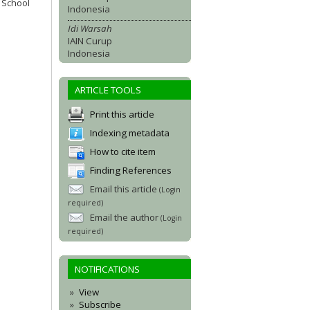
. School
Indonesia
Idi Warsah
IAIN Curup
Indonesia
ARTICLE TOOLS
Print this article
Indexing metadata
How to cite item
Finding References
Email this article
(Login
required)
Email the author
(Login
required)
NOTIFICATIONS
View
Subscribe