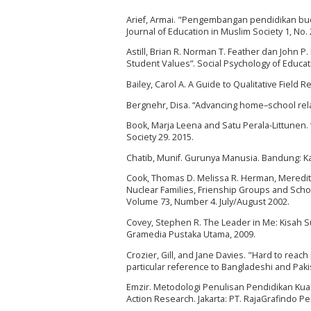
Arief, Armai. "Pengembangan pendidikan bud
Journal of Education in Muslim Society 1, No. 
Astill, Brian R. Norman T. Feather dan John P
Student Values”. Social Psychology of Educati
Bailey, Carol A. A Guide to Qualitative Field
Bergnehr, Disa. “Advancing home–school rela
Book, Marja Leena and Satu Perala-Littunen.
Society 29. 2015.
Chatib, Munif. Gurunya Manusia. Bandung: Kai
Cook, Thomas D. Melissa R. Herman, Meredith
Nuclear Families, Frienship Groups and Scho
Volume 73, Number 4. July/August 2002.
Covey, Stephen R. The Leader in Me: Kisah 
Gramedia Pustaka Utama, 2009.
Crozier, Gill, and Jane Davies. "Hard to rea
particular reference to Bangladeshi and Pakis
Emzir. Metodologi Penulisan Pendidikan Kuali
Action Research. Jakarta: PT. RajaGrafindo Pe