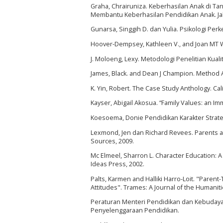
Graha, Chrairuniza. Keberhasilan Anak di 
Membantu Keberhasilan Pendidikan Anak. Jak
Gunarsa, Singgih D. dan Yulia. Psikologi Pe
Hoover-Dempsey, Kathleen V., and Joan MT Wa
J. Moloeng, Lexy. Metodologi Penelitian Kuali
James, Black. and Dean J Champion. Method A
K. Yin, Robert. The Case Study Anthology. Cali
Kayser, Abigail Akosua. “Family Values: an I
Koesoema, Donie Pendidikan Karakter Strateg
Lexmond, Jen dan Richard Revees. Parents are
Sources, 2009.
Mc Elmeel, Sharron L. Character Education: 
Ideas Press, 2002.
Palts, Karmen and Halliki Harro-Loit. "Paren
Attitudes". Trames: A Journal of the Humaniti
Peraturan Menteri Pendidikan dan Kebudaya
Penyelenggaraan Pendidikan.