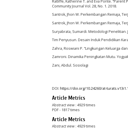
Ratliffe, Katherine T. and Eva Ponte. “Parent
Community Journal Vol. 28, No. 1. 2018.
Santrok, Jhon W. Perkembangan Remaja, Terj. 
Santrok, Jhon W. Perkembangan Remaja, Terj. 
Suryabrata, Sumardi. Metodologi Penelitian. J
Tim Penyusun. Desain Induk Pendidikan Karak
Zahra, Roswiani P. “Lingkungan Keluarga dan
Zamroni. Dinamika Peningkatan Mutu. Yogyak
Zani, Abdul. Sosiolagi
DOI:
https://doi.org/10.24260/at-turats.v13i1
Article Metrics
Abstract view : 4929 times
PDF - 1817 times
Article Metrics
Abstract view : 4929 times