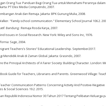
Tangan Orang Tua: Panduan Bagi Orang Tua untuk Memahami Perannya dalam
arta: PT Elex Media Computindo, 2007.
rkembangan Anak dan Remaja. Jakarta: BPK Gunung Mulia, 2008.
lker. "Family-school communication." Elementary School Journal 106.2. 200
tatif. Bandung : Remaja Rosda Karya, 2007.
nd Issues in Social Research. New York: Wiley and Sons Inc, 1976.
fornia: Sage, 2004.
mmigrant Teachers’s Stories” Educational Leadership. September2017.
i Mendidik Anak di Zaman Global. Jakarta: Grasindo, 2007.
 the Principal Architects of A Fairer Society: Building Character. London: M
A Book Guide for Teachers, Librarians and Parents. Greenwood Village: Teac
t-Teacher Communication Patterns Concerning Activity And Positive-Negative
es & Social Sciences 19.2. 2015.
an Republik Indonesia Nomor 30 Tahun 2017 Tentang Pelibatan Keluarga p