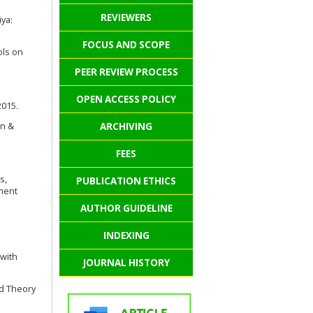
REVIEWERS
ya:
FOCUS AND SCOPE
ols on
PEER REVIEW PROCESS
OPEN ACCESS POLICY
2015.
ARCHIVING
en &
FEES
s,
PUBLICATION ETHICS
pment
AUTHOR GUIDELINE
INDEXING
 with
JOURNAL HISTORY
ed Theory