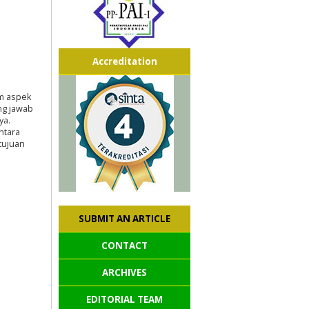
Accreditation
am aspek
ng jawab
ya.
ntara
tujuan
SUBMIT AN ARTICLE
CONTACT
ARCHIVES
EDITORIAL TEAM