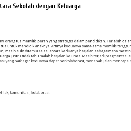
ntara Sekolah dengan Keluarga
ini orang tua memiliki peran yang strategis dalam pendidikan. Terlebih dal
g tua untuk mendidik anaknya. Artinya keduanya sama-sama memiliki tanggu
, masih sulit ditemui relasi antara keduanya berjalan sebagaimana mestin
arga justru tidak tahu malah berjalan ke utara. Masih terjadi pragmentasi a
si yang baik agar keduanya dapat berkolaborasi, menapaki jalan mencapai 
khlak, komunikasi, kolaborasi.