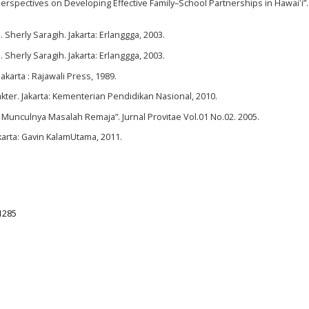
 Perspectives on Developing Effective Family–School Partnerships in Hawaiʻi”
Sherly Saragih. Jakarta: Erlanggga, 2003.
Sherly Saragih. Jakarta: Erlanggga, 2003.
akarta : Rajawali Press, 1989.
ter. Jakarta: Kementerian Pendidikan Nasional, 2010.
 Munculnya Masalah Remaja”. Jurnal Provitae Vol.01 No.02. 2005.
arta: Gavin KalamUtama, 2011.
.1285