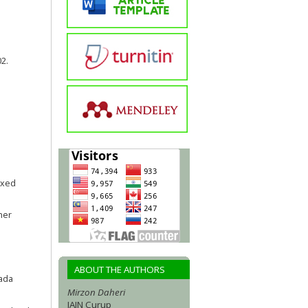
2.
ixed
her
ABOUT THE AUTHORS
ada
Mirzon Daheri
IAIN Curup