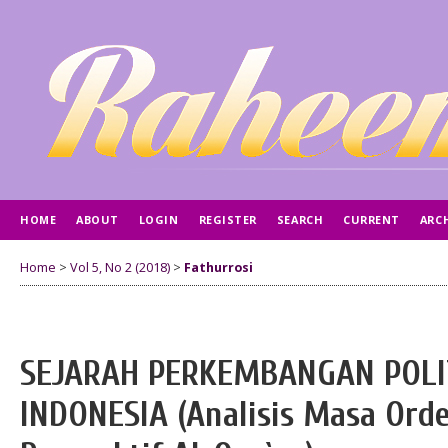
HOME
ABOUT
LOGIN
REGISTER
SEARCH
CURRENT
ARC
AUTHOR GUIDELINES
Home
>
Vol 5, No 2 (2018)
>
Fathurrosi
SEJARAH PERKEMBANGAN POLI
INDONESIA (Analisis Masa Ord