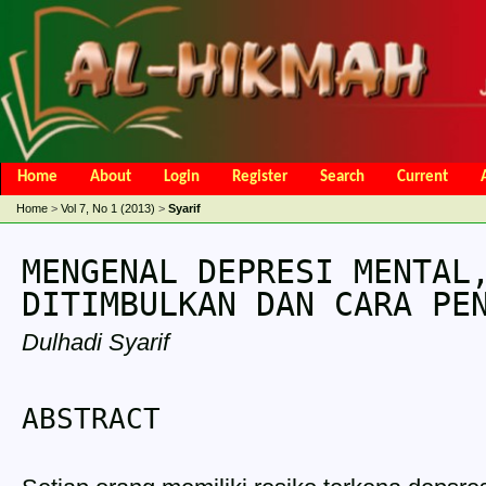
Home
About
Login
Register
Search
Current
Open Access Policy
Article Processing Charges
Online Submis
Home
>
Vol 7, No 1 (2013)
>
Syarif
Editorial Team
MENGENAL DEPRESI MENTAL
DITIMBULKAN DAN CARA PE
Dulhadi Syarif
ABSTRACT