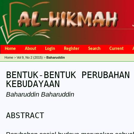
Home
About
Login
Register
Search
Current
Open Access Policy
Article Processing Charges
Online Submis
Home
>
Vol 9, No 2 (2015)
>
Baharuddin
Editorial Team
BENTUK-BENTUK PERUBAHAN
KEBUDAYAAN
Baharuddin Baharuddin
ABSTRACT