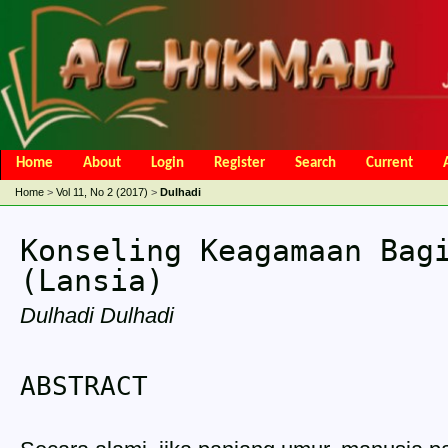
Home
About
Login
Register
Search
Current
Open Access Policy
Article Processing Charges
Online Submis
Home
>
Vol 11, No 2 (2017)
>
Dulhadi
Editorial Team
Konseling Keagamaan Bag
(Lansia)
Dulhadi Dulhadi
ABSTRACT